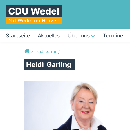
CDU Wedel
Mit Wedel im Herzen
Startseite
Aktuelles
Über uns
Termine
Sie sind hier
»
Heidi Garling
Heidi
Garling