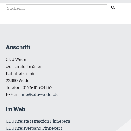
Suchformular
Suche
Anschrift
Fußbereich
CDU Wedel
c/o Harald Teßmer
Bahnhofstr. 55
22880
Wedel
Telefon:
0176-81924357
E-Mail:
info@cdu-wedel.de
Im Web
CDU Kreistagsfraktion Pinneberg
CDU Kreisverband Pinneberg