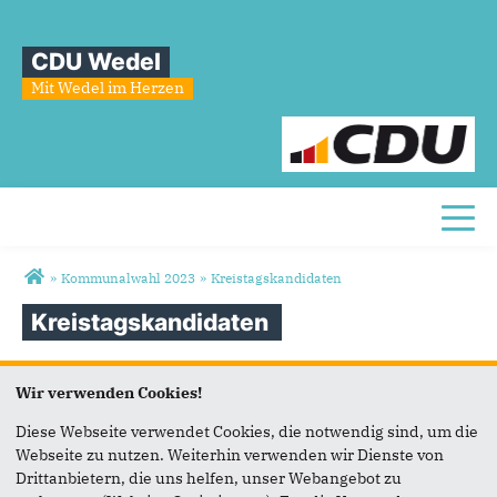
CDU Wedel
Mit Wedel im Herzen
Toggl
Sie sind hier
»
Kommunalwahl 2023
»
Kreistagskandidaten
Kreistagskandidaten
▶ Die Kandidaten der CDU Wedel für die Wahl
Wir verwenden Cookies!
zum Pinneberger Kreistag
Diese Webseite verwendet Cookies, die notwendig sind, um die
(Gewählt auf dem CDU-Kreisparteitag am 11.2.2023)
Webseite zu nutzen. Weiterhin verwenden wir Dienste von
Drittanbietern, die uns helfen, unser Webangebot zu