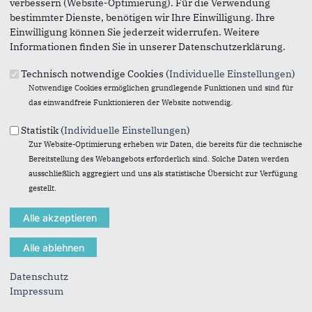
verbessern (Website-Optimierung). Für die Verwendung
bestimmter Dienste, benötigen wir Ihre Einwilligung. Ihre
Einwilligung können Sie jederzeit widerrufen. Weitere
Informationen finden Sie in unserer Datenschutzerklärung.
Technisch notwendige Cookies (
Individuelle Einstellungen
)
Notwendige Cookies ermöglichen grundlegende Funktionen und sind für
das einwandfreie Funktionieren der Website notwendig.
Statistik (
Individuelle Einstellungen
)
Zur Website-Optimierung erheben wir Daten, die bereits für die technische
Die CDU-Kreiskandidaten
Bereitstellung des Webangebots erforderlich sind. Solche Daten werden
ausschließlich aggregiert und uns als statistische Übersicht zur Verfügung
Kreiswahlkreis 12 - Wedel Nord: Oliver Kusber
gestellt.
(Wedeler Wahlkreise 1, 2, 3, 4, 12)
Kreiswahlkreis 13 - Wedel Schulau-West: Alexandra
Waßong
(Wedeler Wahlkreise 6, 8, 9, 11, 15)
Kreiswahlkreis 14 - Wedel Schulau-Ost: Lars Karoleski
Datenschutz
(Wedeler Wahlkreise 5, 7, 10, 13, 14, 16)
Impressum