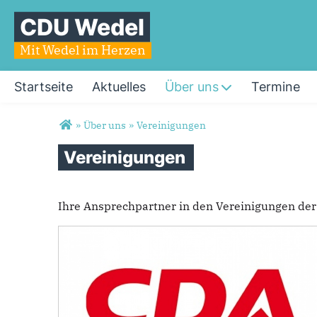
CDU Wedel
Mit Wedel im Herzen
Startseite
Aktuelles
Über uns
Termine
Sie sind hier
»
Über uns
»
Vereinigungen
Vereinigungen
Ihre Ansprechpartner in den Vereinigungen der