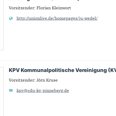
Vorsitzender
:
Florian Kleinwort
http://unionlive.de/homepages/ju-wedel/
KPV Kommunalpolitische Vereinigung (K
Vorsitzender
:
Jörn Kruse
kpv@cdu-kv-pinneberg.de